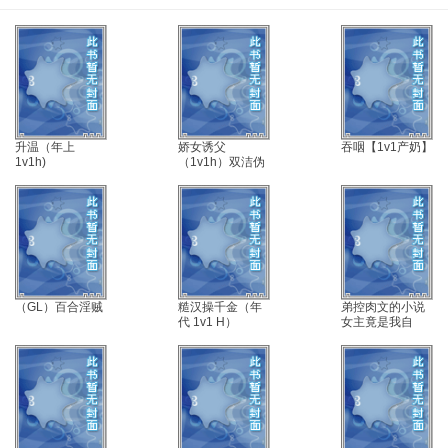
升温（年上
娇女诱父
吞咽【1v1产奶】
1v1h)
（1v1h）双洁伪
父女
（GL）百合淫贼
糙汉操千金（年
弟控肉文的小说
代 1v1 H）
女主竟是我自
己？！（all年下
姐弟/高干NPH）